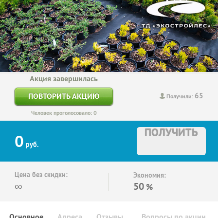
Акция завершилась
65
ПОВТОРИТЬ АКЦИЮ
Получили:
Человек проголосовало: 0
ПОЛУЧИТЬ
0
руб.
Цена без скидки:
Экономия:
∞
50
%
Основное
Адреса
Отзывы
Вопросы по акции