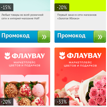
-15
%
-20
%
Любые товары во всей розничной
Первый заказ в сети магазинов
11:22:25
Получили:
83
11:22:25
Получи первым!
сети и интернет-магазине Hoff
«Золотое Яблоко»
Москва, 1-й Волоколамский проезд,
Россия
10с1
Промокод
Промокод
-20
%
-33
%