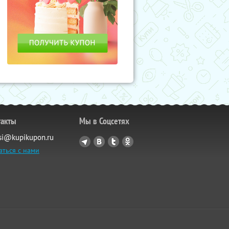
такты
Мы в Соцсетях
si@kupikupon.ru
аться с нами