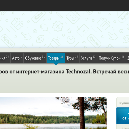
24
1
31
26
13
12
86
ния
Авто
Обучение
Товары
Туры
Услуги
ПолучиКупон
ов от интернет-магазина Technozal. Встречай вес
Купил
от
Цена