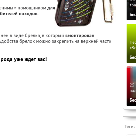
тра
аменимым помощником
для
бителей походов.
Бе
нен в виде брелка, в который
вмонтирован
 удобства брелок можно закрепить на верхней части
Пер
«З
Бе
рода уже ждет вас!
25 
по
Бе
Теги: