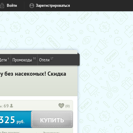
Войти
Зарегистрироваться
6
50
17
Дети
Промокоды
Отели
ну без насекомых! Скидка
69
(0)
и:
325
КУПИТЬ
руб.
 без скидки: