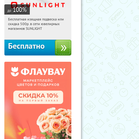
100
%
до
Бесплатная изящная подвеска или
11:22:25
Получили:
73
скидка 500р. в сети ювелирных
Россия
магазинов SUNLIGHT
Бесплатно