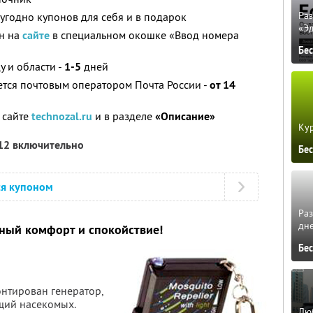
Ра
угодно купонов для себя и в подарок
«Э
н на
сайте
в специальном окошке «Ввод номера
Бе
 и области -
1-5
дней
ется почтовым оператором Почта России -
от 14
 сайте
technozal.ru
и в разделе
«Описание»
Кур
012 включительно
Бе
ся купоном
Ра
дне
ный комфорт и спокойствие!
Бе
онтирован генератор,
щий насекомых.
Люб