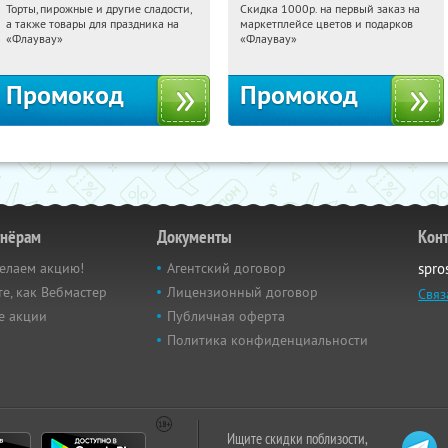
Торты, пирожные и другие сладости,
Скидка 1000р. на первый заказ на
11:22:25
Получили:
6
11:22:25
Получили:
18
а также товары для праздника на
маркетплейсе цветов и подарков
Россия
Россия
«Флаувау»
«Флаувау»
Промокод
Промокод
тнёрам
Документы
Кон
елаем акцию!
Агентский договор
spro
е, как Вебмастер
Лицензионный договор
Связ
е акции
Публичная оферта
Политика конфиденциальности
Ищите скидки поблизости,