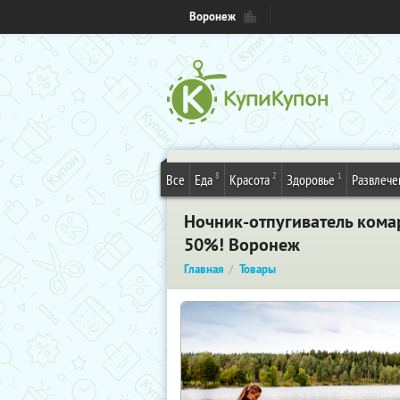
Воронеж
8
2
1
Все
Еда
Красота
Здоровье
Развлече
Ночник-отпугиватель комар
50%! Воронеж
Главная
Товары