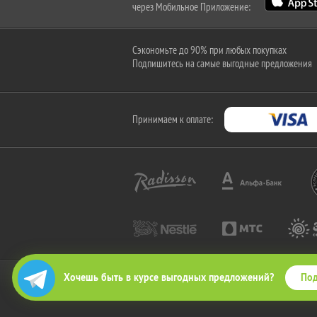
через Мобильное Приложение:
Сэкономьте до 90% при любых покупках
Подпишитесь на самые выгодные предложения
Принимаем к оплате:
Под
Хочешь быть в курсе выгодных предложений?
2010-2026 © КупиКупон. Все права защищены.
Все права на товарный знак "КупиКупон" и на сайт