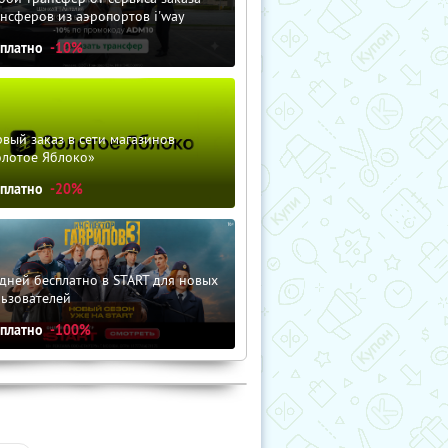
нсферов из аэропортов i'way
сплатно
-10%
вый заказ в сети магазинов
олотое Яблоко»
сплатно
-20%
дней бесплатно в START для новых
льзователей
сплатно
-100%