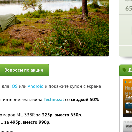
6
Вопросы по акции
Д
а для
IOS
или
Android
и покажите купон с экрана
Бе
т интернет-магазина
Technozal
со
скидкой 50%
шк
Бе
 комаров ML-338R
за 325р. вместо 650р
.
11
за 495р. вместо 990р
.
ночник