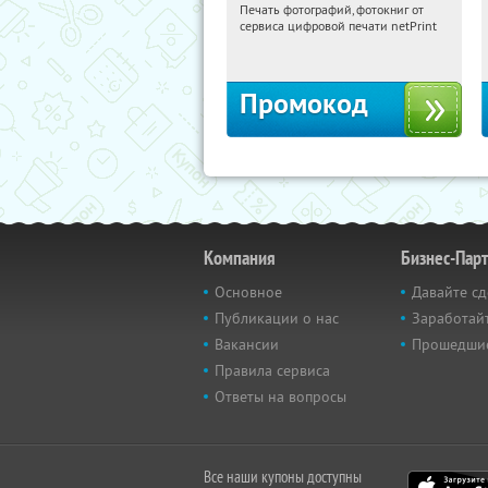
Печать фотографий, фотокниг от
11:22:25
Получили:
4
сервиса цифровой печати netPrint
Россия
Промокод
Компания
Бизнес-Пар
Основное
Давайте сд
Публикации о нас
Заработайт
Вакансии
Прошедши
Правила сервиса
Ответы на вопросы
Все наши купоны доступны