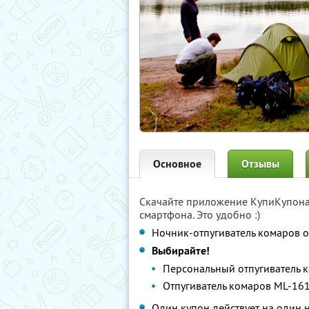
Основное
Отзывы
Скачайте приложение КупиКупон
смартфона. Это удобно :)
Ночник-отпугиватель комаров о
Выбирайте!
Персональный отпугиватель
Отпугиватель комаров ML-16
Один купон действует на один 