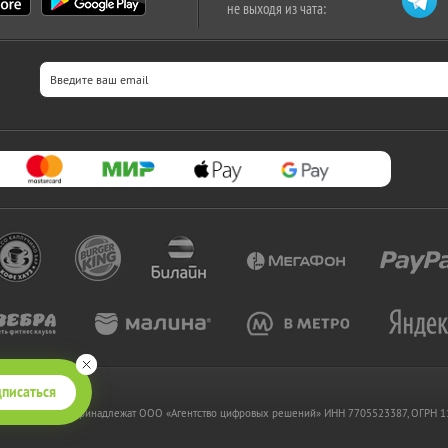
не выходя из чата:
писаться
 www.kupikupon.ru принадлежат OOO «Агентство цифровых решений» ИНН 7705523387, ОГРН