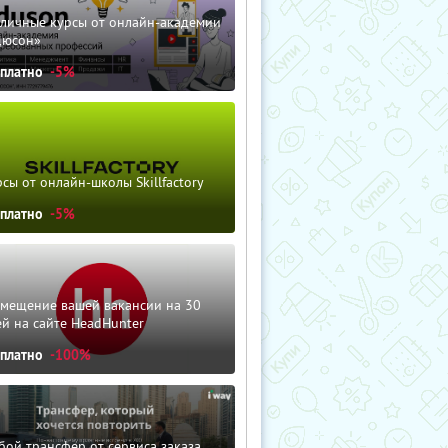
зличные курсы от онлайн-академии
дюсон»
сплатно
-5%
сы от онлайн-школы Skillfactory
сплатно
-5%
змещение вашей вакансии на 30
й на сайте HeadHunter
сплатно
-100%
ой трансфер от сервиса заказа