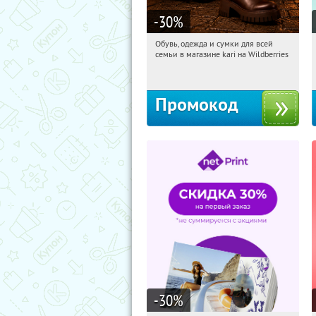
-30
%
Обувь, одежда и сумки для всей
11:22:25
Получили:
31
семьи в магазине kari на Wildberries
Россия
Промокод
-30
%