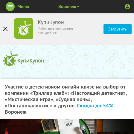
Меню
Воронеж
КупиКупон
Мобильное приложение
Загрузить
ещё удобнее
Участие в детективном онлайн-квизе на выбор от
компании «Триллер клаб»: «Настоящий детектив»,
«Мистическая игра», «Судная ночь»,
«Постапокалипсис» и другое.
Скидка до 54%
.
Воронеж