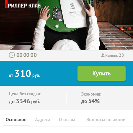
28
:
:
Купили:
310
от
руб.
Цена без скидки:
Экономия:
3346
54%
до
до
руб.
Основное
Адреса
Отзывы
Вопросы по акции