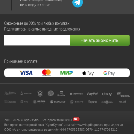
не выходя из чата:
Сэкономьте до 90% при любых покупках
Подпишитесь на самые выгодные предложения
Принимаем к оплате:
2010-2026 © КупиКупон. Все права защищены.
Все права на товарный знак "КупиКупон" и на сайт www.kupikupon.ru принадлежат
OOO «Агентство цифровых решений» ИНН 7705523387, ОГРН 1127747063212