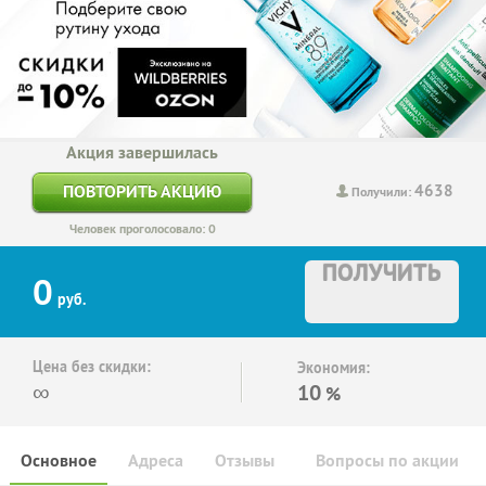
Акция завершилась
4638
ПОВТОРИТЬ АКЦИЮ
Получили:
Человек проголосовало: 0
ПОЛУЧИТЬ
0
руб.
Цена без скидки:
Экономия:
∞
10
%
Основное
Адреса
Отзывы
Вопросы по акции