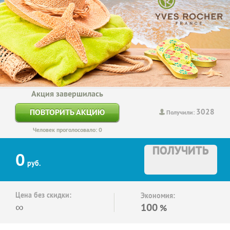
Акция завершилась
3028
ПОВТОРИТЬ АКЦИЮ
Получили:
Человек проголосовало: 0
ПОЛУЧИТЬ
0
руб.
Цена без скидки:
Экономия:
∞
100
%