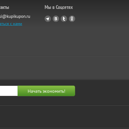
такты
Мы в Соцсетях
si@kupikupon.ru
аться с нами