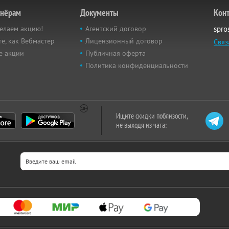
тнёрам
Документы
Кон
елаем акцию!
Агентский договор
spro
е, как Вебмастер
Лицензионный договор
Связ
е акции
Публичная оферта
Политика конфиденциальности
Ищите скидки поблизости,
не выходя из чата: