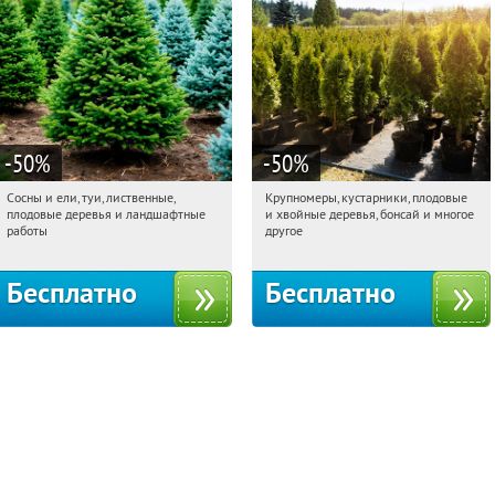
-50
%
-50
%
Сосны и ели, туи, лиственные,
Крупномеры, кустарники, плодовые
22:31:48
Получили:
31
22:31:48
Получили:
28
плодовые деревья и ландшафтные
и хвойные деревья, бонсай и многое
Московская обл., г. Химки,
Москва, Рябиновая улица, 17
работы
другое
территориальное управление
Кутузовское
Бесплатно
Бесплатно