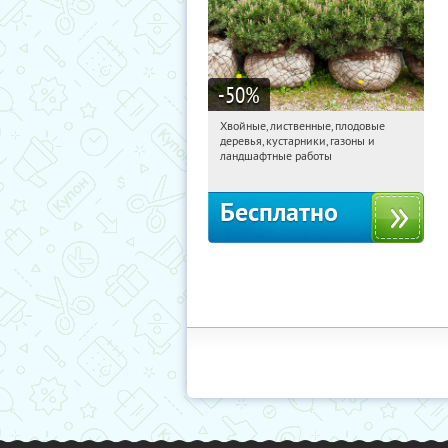
-50
%
Хвойные, лиственные, плодовые
22:31:48
Получили:
15
деревья, кустарники, газоны и
Павелецкая
Угрешская
ландшафтные работы
Бесплатно