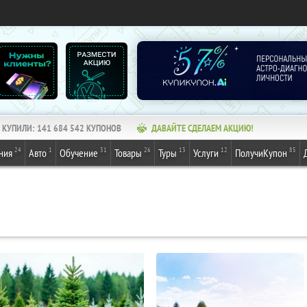
КУПИЛИ:
141 684 542
КУПОНОВ
ДАВАЙТЕ СДЕЛАЕМ АКЦИЮ!
24
1
31
26
13
12
85
ния
Авто
Обучение
Товары
Туры
Услуги
ПолучиКупон