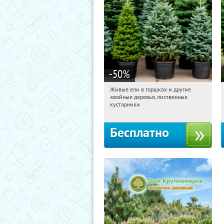
-50
%
Живые ели в горшках и другие
22:31:48
Получили:
53
хвойные деревья, лиственные
Московская обл., г. Химки,
кустарники
территориальное управление
Кутузовское
Бесплатно