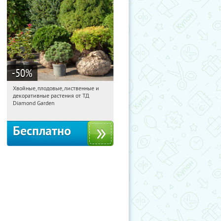
-50
%
Хвойные, плодовые, лиственные и
22:31:48
Получили:
15
декоративные растения от ТД
Выставочная
Угрешская
Diamond Garden
Бесплатно