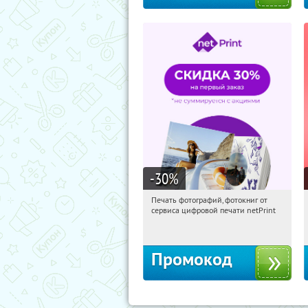
-30
%
Печать фотографий, фотокниг от
16:38:51
Получили:
4
сервиса цифровой печати netPrint
Россия
Промокод