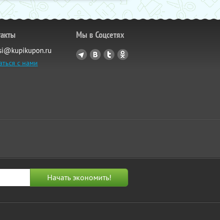
такты
Мы в Соцсетях
si@kupikupon.ru
аться с нами