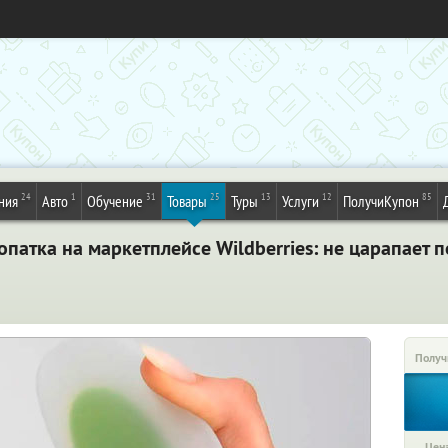
24
1
31
25
13
12
85
ния
Авто
Обучение
Товары
Туры
Услуги
ПолучиКупон
атка на маркетплейсе Wildberries: не царапает по
Получ
Цена