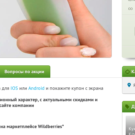
∞
Вопросы по акции
К
а для
IOS
или
Android
и покажите купон с экрана
ионный характер, с актуальными скидками и
сайте компании
Д
на маркетплейсе Wildberries*
Ку
Kit