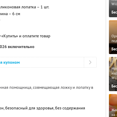
Wil
ликоновая лопатка – 1 шт.
Бе
рина – 6 см
г
 «Купить» и оплатите товар
Орг
по
2026 включительно
Бе
ся купоном
Но
нар
Wil
Бе
нная помощница, совмещающая ложку и лопатку в
н, безопасный для здоровья, без содержания
Жев
на 