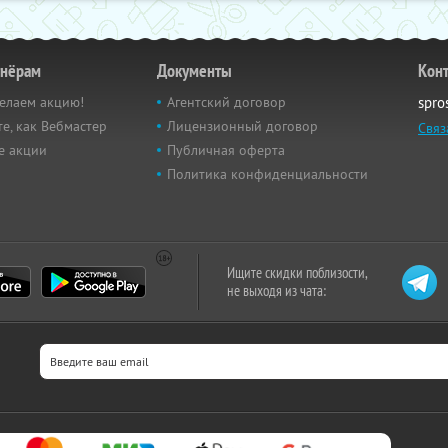
тнёрам
Документы
Кон
елаем акцию!
Агентский договор
spro
е, как Вебмастер
Лицензионный договор
Связ
е акции
Публичная оферта
Политика конфиденциальности
Ищите скидки поблизости,
не выходя из чата: