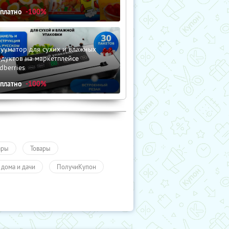
сплатно
-100%
ууматор для сухих и влажных
дуктов на маркетплейсе
dberries
сплатно
-100%
ары
Товары
 дома и дачи
ПолучиКупон