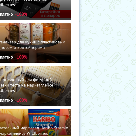
dberries
сплатно
-100%
анайзер для кухни с пластиковым
дносом и контейнерами
сплатно
-100%
ж роликовый для фигурной
езки теста на маркетплейсе
dberries
сплатно
-100%
ательный мармелад Haribo Starmix
маркетплейсе Wildberries