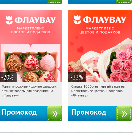
-20
%
-33
%
Торты, пирожные и другие сладости,
Скидка 1000р. на первый заказ на
16:38:51
Получили:
6
16:38:51
Получили:
18
а также товары для праздника на
маркетплейсе цветов и подарков
Россия
Россия
«Флаувау»
«Флаувау»
Промокод
Промокод