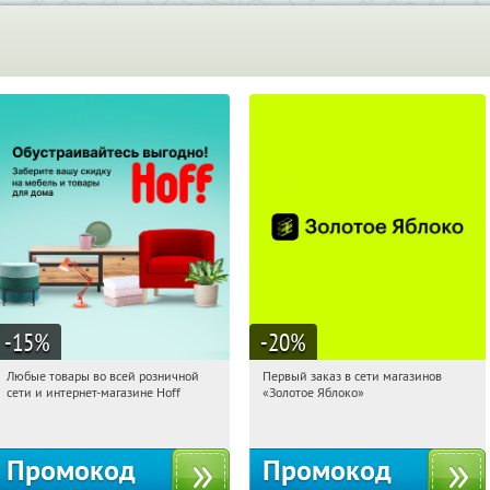
-15
%
-20
%
Любые товары во всей розничной
Первый заказ в сети магазинов
16:38:51
Получили:
83
16:38:51
Получи первым!
сети и интернет-магазине Hoff
«Золотое Яблоко»
Москва, 1-й Волоколамский проезд,
Россия
10с1
Промокод
Промокод