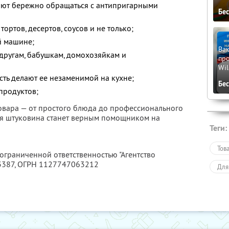
ляют бережно обращаться с антипригарными
Бе
ортов, десертов, соусов и не только;
й машине;
Вак
другам, бабушкам, домохозяйкам и
про
Wil
сть делают ее незаменимой на кухне;
Бе
 продуктов;
овара — от простого блюда до профессионального
ая штуковина станет верным помощником на
Теги:
Тов
 ограниченной ответственностью "Агентство
3387
, ОГРН 1127747063212
Для