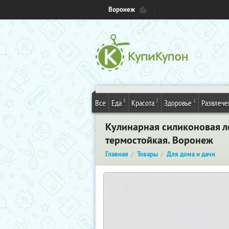
Воронеж
8
2
1
Все
Еда
Красота
Здоровье
Развлече
Кулинарная силиконовая лоп
термостойкая. Воронеж
Главная
Товары
Для дома и дачи