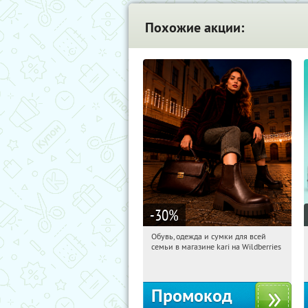
Похожие акции:
-30
%
Обувь, одежда и сумки для всей
16:38:51
Получи первым!
семьи в магазине kari на Wildberries
Россия
Промокод