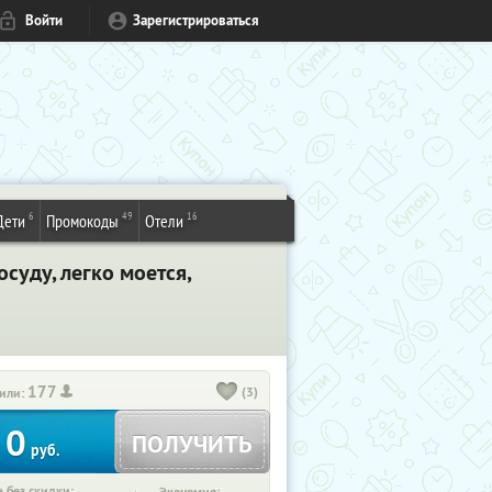
Войти
Зарегистрироваться
6
49
16
Дети
Промокоды
Отели
суду, легко моется,
177
(3)
или:
0
ПОЛУЧИТЬ
руб.
 без скидки: