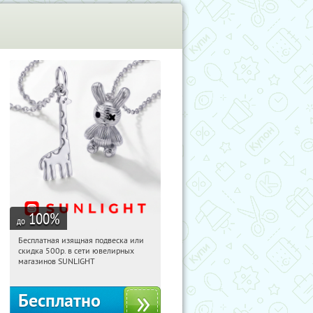
100
%
до
Бесплатная изящная подвеска или
16:38:51
Получили:
73
скидка 500р. в сети ювелирных
Россия
магазинов SUNLIGHT
Бесплатно